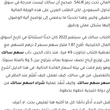
المالي تحت رمز SALIK. صحيح أن سالك ليست مدرجة في سوق
تداول السعودي، لكن الطلب العربي على هذه الورقة المالية
حقيقي وكبير، وهذا تحديدًا ما يدفعني إلى توضيح آلية الوصول
إليها بشكل عملي ودقيق.
اكتتاب سالك في سبتمبر 2022 كان حدثًا استثنائيًا في تاريخ أسواق
المال الخليجية: طُرح 1.87 مليار سهم بسعر 2 درهم للسهم، مع
تغطية اكتتاب تجاوزت 49 مرة. منذ ذلك الحين، دأب
سهم سالك
على توزيع أرباح نصف سنوية بعائد يتراوح بين 5 و6 بالمئة سنويًا،
وهو رقم لافت في بيئة أسعار الفائدة الحالية. في هذا الدليل أشرح
بالتفصيل: من هي سالك، كيف تعمل، كيف تُقيَّم عند النظر في
سعر سهم سالك
، وكيف تُنفّذ عملية
شراء اسهم سالك
من
أي دولة خليجية خطوة بخطوة.
قبل البدء، أُذكّر دائمًا: كل ما أكتبه هنا تعليمي بحت. لا أعرف