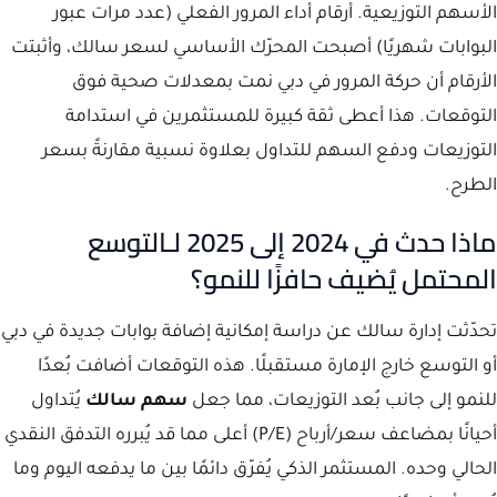
الأسهم التوزيعية. أرقام أداء المرور الفعلي (عدد مرات عبور
البوابات شهريًا) أصبحت المحرّك الأساسي لسعر سالك، وأثبتت
الأرقام أن حركة المرور في دبي نمت بمعدلات صحية فوق
التوقعات. هذا أعطى ثقة كبيرة للمستثمرين في استدامة
التوزيعات ودفع السهم للتداول بعلاوة نسبية مقارنةً بسعر
الطرح.
ماذا حدث في 2024 إلى 2025 لـالتوسع
المحتمل يُضيف حافزًا للنمو؟
تحدّثت إدارة سالك عن دراسة إمكانية إضافة بوابات جديدة في دبي
أو التوسع خارج الإمارة مستقبلًا. هذه التوقعات أضافت بُعدًا
للنمو إلى جانب بُعد التوزيعات، مما جعل
سهم سالك
يُتداول
أحيانًا بمضاعف سعر/أرباح (P/E) أعلى مما قد يُبرره التدفق النقدي
الحالي وحده. المستثمر الذكي يُفرّق دائمًا بين ما يدفعه اليوم وما