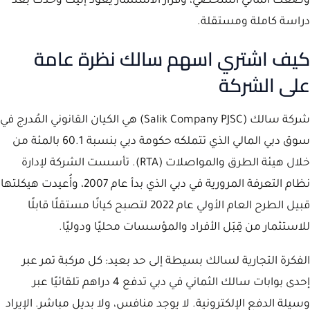
وضعك المالي الشخصي، وقرار الاستثمار يعود إليك وحدك بعد
دراسة كاملة ومستقلة.
كيف اشتري اسهم سالك نظرة عامة
على الشركة
شركة سالك (Salik Company PJSC) هي الكيان القانوني المُدرج في
سوق دبي المالي الذي تتملكه حكومة دبي بنسبة 60.1 بالمئة من
خلال هيئة الطرق والمواصلات (RTA). تأسست الشركة لإدارة
نظام التعرفة المرورية في دبي الذي بدأ عام 2007، وأُعيدت هيكلتها
قبيل الطرح العام الأولي عام 2022 لتصبح كيانًا مستقلًا قابلًا
للاستثمار من قِبَل الأفراد والمؤسسات محليًا ودوليًا.
الفكرة التجارية لسالك بسيطة إلى حد بعيد: كل مركبة تمر عبر
إحدى بوابات سالك الثماني في دبي تدفع 4 دراهم تلقائيًا عبر
وسيلة الدفع الإلكترونية. لا يوجد منافس، ولا بديل مباشر. الإيراد