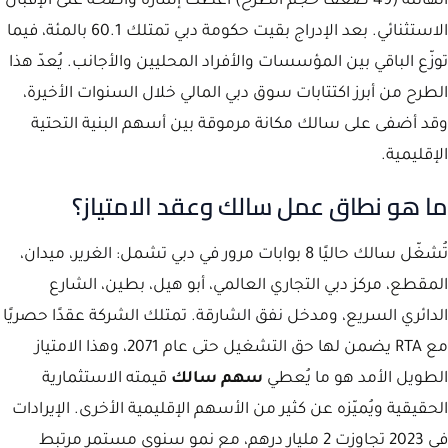
الهائلة (49 ضعف حجم الطرح) أعطت إشارة واضحة على الإقبال
الاستثنائي. بعد الإدراج بقيت حكومة دبي تمتلك 60.1 بالمئة، فيما
توزّع الباقي بين المؤسسات والأفراد المحليين والأجانب. يُعدّ هذا
الطرح من أبرز اكتتابات سوق دبي المالي خلال السنوات الأخيرة،
وقد أضفى على سالك مكانة مرموقة بين أسهم البنية التحتية
الإقليمية.
ما هو نطاق عمل سالك وعقد الامتياز؟
تُشغّل سالك حاليًا 8 بوابات مرور في دبي تشمل: الغرير، ميدان،
المقطع، مركز دبي التجاري العالمي، أبو هيل، بطين، الشارع
الدائري السريع، ومدخل نفق الشارقة. تمتلك الشركة عقدًا حصريًا
مع RTA يضمن لها حق التشغيل حتى عام 2071، وهذا الامتياز
الطويل الأمد هو ما يُعطي
سهم سالك
قيمته الاستثمارية
الحقيقية ويُميّزه عن كثير من الأسهم الإقليمية الأخرى. الإيرادات
في 2023 تجاوزت 2 مليار درهم، مع نمو سنوي مستمر مرتبط