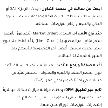
ابحث عن سالك في منصة التداول:
ابحث بالرمز SALIK أو
باسم سالك. ستظهر لك بطاقة المعلومات بسعر السوق
الحالي والحجم وأرقام التوزيعات السابقة.
حدّد نوع الأمر:
أمر السوق (Market Order) يُنفَّذ فورًا بأفضل
سعر متاح. أمر المحدودية (Limit Order) يُنفَّذ فقط عند بلوغ
سعر تحدده مسبقًا. أُفضّل أمر المحدودية للأسهم ذات
السيولة المعتدلة كسالك.
أكّد الصفقة وراجع التأكيد:
بعد التنفيذ تصلك رسالة تأكيد
تُبيّن السعر المنفّذ والكمية والعمولة. الأسهم تُقيَّد في
حسابك في DFM ضمن يومَي عمل (T+2).
تابع عبر تطبيق DFM:
يمكنك مراقبة حيازات سالك مباشرةً
عبر التطبيق الرسمي لسوق دبي المالي، والاطلاع على
إشعارات التوزيعات فور الإعلان عنها.