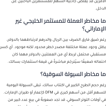
الأمرين قد يُقلّص جاذبية السهم للمستثمرين الباحثين عن
الدخل.
ما مخاطر العملة للمستثمر الخليجي غير
الإماراتي؟
رغم ضيق فارق الصرف بين الريال والدرهم لارتباطهما بالدولار،
يظل وجود عملة مختلفة مصدر خطر محدود لكنه موجود. أي كسر
مستقبلي محتمل لربط أي من العملتين بالدولار مهما كان
احتماله ضعيفًا سيُترجَم مباشرةً في قيمة استثمارك بسالك.
ما مخاطر السيولة السوقية؟
رغم حجم الطرح الكبير في اكتتاب سالك، تبقى السيولة اليومية
للسهم أقل من أسهم كبرى في DFM كإعمار أو طيران الإمارات.
في أوقات التوتر السوقي، قد تجد صعوبةً في بيع عدد كبير من