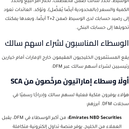
الوسيط، تحدد سالك ضمن محفظتك، تختار أمر البيع وتحدد
الكمية والسعر (بالمحدودية أيضًا يُفضَّل)، وتؤكد. العائدات تعود
إلى رصيد حسابك لدى الوسيط ضمن T+2 أيضًا، وبعدها يمكنك
تحويلها إلى حسابك البنكي.
الوسطاء المناسبون لشراء اسهم سالك
يقع المستثمرون الخليجيون المقيمون خارج الإمارات أمام خيارين
رئيسيين لشراء أسهم سالك عبر DFM:
أولًا وسطاء إماراتيون مرخّصون من SCA
هؤلاء يوفرون ملكية فعلية لسهم سالك وإدراجًا رسميًا في
سجلات DFM. أبرزهم:
Emirates NBD Securities:
من أكبر الوسطاء في DFM، يقبل
العملاء من الخليج، يوفر منصة تداول إلكترونية متكاملة