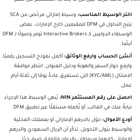
اختر الوسيط المناسب:
وسيط إماراتي مرخّص من SCA
يتيح التداول في DFM للمقيمين خارج الإمارات. بعض
الوسطاء الدوليين كـ Interactive Brokers توفر وصولًا لـ DFM
أيضًا.
أنشئ الحساب وارفع الوثائق:
أكمل نموذج التسجيل رقميًا،
وارفع جواز السفر والهوية ودليل العنوان. انتظر موافقة
الامتثال (KYC/AML) التي تستغرق عادةً يومًا إلى ثلاثة أيام
عمل.
احصل على رقم المستثمر NIN:
يُنهي الوسيط هذا الإجراء
نيابةً عنك في الغالب، أو تُكمله مستقلًا عبر تطبيق DFM.
أودع الأموال:
حوّل بالدرهم الإماراتي أو بعملتك المحلية
والوسيط يتولى التحويل. تذكّر أن الريال السعودي والدرهم
الإماراتي كلاهما مربوطان بالدولار فالفارق ضيق جدًا.