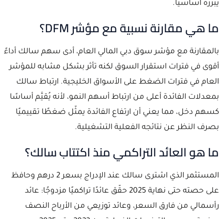
يُبرره أساسيًا.
ما هي مقارنة نسبية مع مؤشر DFM؟
بالمقارنة مع مؤشر سوق دبي المالي العام، أدى سهم سالك أداءً
أقوى في فترات استقرار السوق لكنه تأثر بشكل مشابه للمؤشر
العام في فترات الضغط على الأسواق الخليجية. ارتباط سالك
بمعدلات الفائدة أعلى من ارتباط أسهم النمو، لأنه يُقيَّم أساسًا
كسهم دخل، مما يعني أن ارتفاع الفائدة يمثّل ضغطًا تقييميًا
بصرف النظر عن نتائجه الفعلية التشغيلية.
ما هو العائد التراكمي منذ اكتتاب سالك؟
المستثمر الذي اشترى سالك عند الإدراج بسعر 2 درهم وحافظ
على حصته حتى نهاية 2025 حقّق عائدًا تراكميًا مزدوجًا: عائد
رأسمالي من فارق السعر، وعائد توزيعي من الأرباح النصف