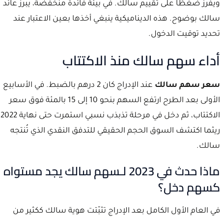
ويُفرز ضغطًا على تقييم سالك. في بيئة فائدة منخفضة، يبرز عائد
سالك بوضوح. هذه الديناميكية ينبغي أخذها بعين الاعتبار عند
تحديد توقيت الدخول.
أداء سهم سالك منذ الاكتتاب
سعر سهم سالك
عند الإدراج كان 2 درهم بالضبط. في الأسابيع
الأولى بعد الطرح ارتفع السهم بنحو 10 إلى 15 بالمئة فوق سعر
الاكتتاب، ثم دخل في مرحلة تذبذب نسبي استمرت حتى نهاية 2022
ريثما اكتشف السوق الحجم الحقيقي للتدفق النقدي الذي تُنتجه
سالك.
ماذا حدث في 2023 لـسهم سالك يجد مستواه
كسهم دخل؟
في العام الأول الكامل بعد الإدراج تثبّتت هوية سالك ككثير من