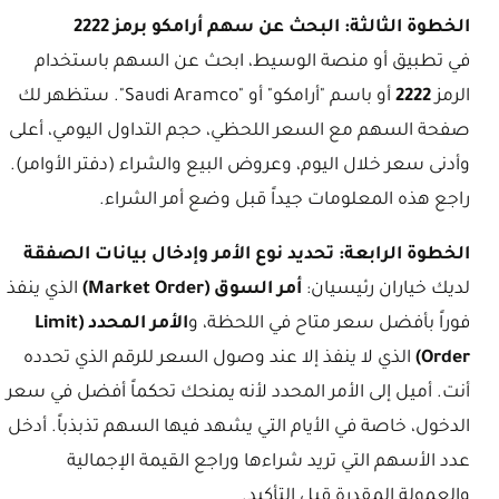
الخطوة الثالثة: البحث عن سهم أرامكو برمز 2222
في تطبيق أو منصة الوسيط، ابحث عن السهم باستخدام
الرمز
2222
أو باسم "أرامكو" أو "Saudi Aramco". ستظهر لك
صفحة السهم مع السعر اللحظي، حجم التداول اليومي، أعلى
وأدنى سعر خلال اليوم، وعروض البيع والشراء (دفتر الأوامر).
راجع هذه المعلومات جيداً قبل وضع أمر الشراء.
الخطوة الرابعة: تحديد نوع الأمر وإدخال بيانات الصفقة
لديك خياران رئيسيان:
أمر السوق (Market Order)
الذي ينفذ
فوراً بأفضل سعر متاح في اللحظة، و
الأمر المحدد (Limit
Order)
الذي لا ينفذ إلا عند وصول السعر للرقم الذي تحدده
أنت. أميل إلى الأمر المحدد لأنه يمنحك تحكماً أفضل في سعر
الدخول، خاصة في الأيام التي يشهد فيها السهم تذبذباً. أدخل
عدد الأسهم التي تريد شراءها وراجع القيمة الإجمالية
والعمولة المقدرة قبل التأكيد.