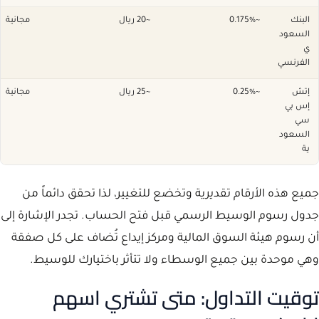
البنك
~0.175%
~20 ريال
مجانية
السعود
ي
الفرنسي
إتش
~0.25%
~25 ريال
مجانية
إس بي
سي
السعود
ية
جميع هذه الأرقام تقديرية وتخضع للتغيير، لذا تحقق دائماً من
جدول رسوم الوسيط الرسمي قبل فتح الحساب. تجدر الإشارة إلى
أن رسوم هيئة السوق المالية ومركز إيداع تُضاف على كل صفقة
وهي موحدة بين جميع الوسطاء ولا تتأثر باختيارك للوسيط.
توقيت التداول: متى تشتري اسهم