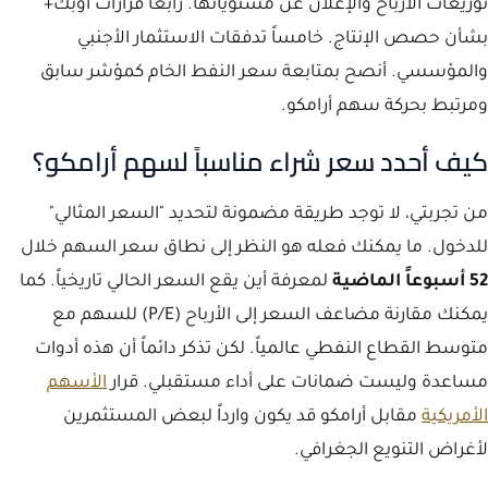
توزيعات الأرباح والإعلان عن مستوياتها. رابعاً قرارات أوبك+
بشأن حصص الإنتاج. خامساً تدفقات الاستثمار الأجنبي
والمؤسسي. أنصح بمتابعة سعر النفط الخام كمؤشر سابق
ومرتبط بحركة سهم أرامكو.
كيف أحدد سعر شراء مناسباً لسهم أرامكو؟
من تجربتي، لا توجد طريقة مضمونة لتحديد "السعر المثالي"
للدخول. ما يمكنك فعله هو النظر إلى نطاق سعر السهم خلال
52 أسبوعاً الماضية
لمعرفة أين يقع السعر الحالي تاريخياً. كما
يمكنك مقارنة مضاعف السعر إلى الأرباح (P/E) للسهم مع
متوسط القطاع النفطي عالمياً. لكن تذكر دائماً أن هذه أدوات
مساعدة وليست ضمانات على أداء مستقبلي. قرار
الأسهم
الأمريكية
مقابل أرامكو قد يكون وارداً لبعض المستثمرين
لأغراض التنويع الجغرافي.