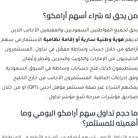
توقعات الارتفاع السعري.
من يحق له شراء أسهم أرامكو؟
يحق لجميع المواطنين السعوديين والمقيمين الأجانب الذين
لديهم
هوية وطنية سارية أو إقامة نظامية
الاستثمار في سهم
أرامكو من خلال حساب وساطة مفعَّل في تداول. المستثمرون
الخليجيون من الإمارات والكويت والبحرين وقطر وعُمان
يستطيعون كذلك فتح حسابات وساطة في السوق السعودية
وفق إجراءات إضافية. المستثمرون الأجانب من خارج الخليج
يمكنهم الشراء عبر صفة مستثمر مؤهل أجنبي (QFI) أو من خلال
صناديق مؤشرات مدرجة تتبع مؤشر تداول.
ما حجم تداول سهم أرامكو اليومي وما
أهميته للمستثمر؟