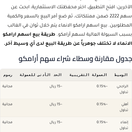
الآخرين: افتح التطبيق، اختر محفظتك الاستثمارية، ابحث عن
سهم 2222 ضمن ممتلكاتك، ثم ضع أمر البيع بالسعر والكمية
المطلوبين. بيع اسهم ارامكو الانماء يتم خلال ثوان في الغالب
بسبب السيولة العالية لسهم أرامكو.
طريقة بيع اسهم ارامكو
الانماء لا تختلف جوهرياً عن طريقة البيع لدى أي وسيط آخر.
جدول مقارنة وسطاء شراء سهم أرامكو
الوسيط
العمولة التقريبية
الحد الأدنى للعمولة
رسوم ا
الراجحي
~0.15%
~15 ريال
مجانية
تداول
أهلي
~0.15%
~15 ريال
مجانية
تداول
إنماء
~0.15%
~15 ريال
مجانية
تداول