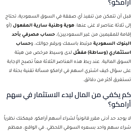
أرامكو؟
قبل أن تتمكن من تنفيذ أي صفقة في السوق السعودية، تحتاج
إلى ثلاثة عناصر لا غنى عنها:
هوية وطنية سارية المفعول
(أو
إقامة للمقيمين من غير السعوديين)،
حساب مصرفي بأحد
البنوك السعودية
مرتبط باسمك وبرقم جوالك، و
حساب
استثماري (وساطة) مفعَّل
لدى وسيط مرخص من هيئة
السوق المالية. عند ربط هذه العناصر الثلاثة معاً تصبح الإجابة
على سؤال كيف اشتري اسهم في ارامكو مسألة تقنية بحتة لا
تستغرق أكثر من دقائق.
كم يكفي من المال لبدء الاستثمار في سهم
أرامكو؟
لا يوجد حد أدنى مقرر قانونياً لشراء أسهم أرامكو، فيمكنك نظرياً
شراء سهم واحد بسعره السوقي اللحظي. في الواقع، معظم