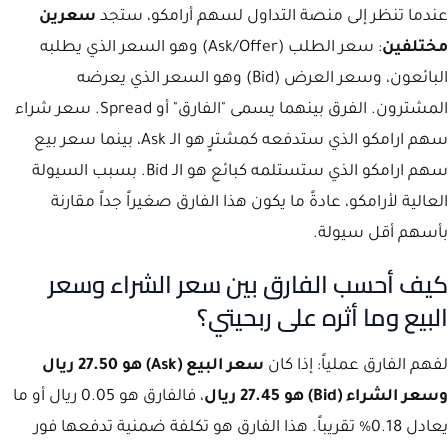
عندما تنظر إلى منصة التداول لسهم أرامكو، ستجد
سعرين
مختلفين
: سعر الطلب (Ask/Offer) وهو السعر الذي يطلبه
البائعون، وسعر العرض (Bid) وهو السعر الذي يعرضه
المشترون. الفرق بينهما يسمى "الفارق" أو Spread. سعر شراء
سهم ارامكو الذي ستدفعه كمشترٍ هو الـ Ask، بينما سعر بيع
سهم ارامكو الذي ستستلمه كبائع هو الـ Bid. بسبب السيولة
العالية لأرامكو، عادةً ما يكون هذا الفارق صغيراً جداً مقارنة
بأسهم أقل سيولة.
كيف أحسب الفارق بين سعر الشراء وسعر
البيع وما أثره على ربحيتي؟
لفهم الفارق عملياً: إذا كان
سعر البيع (Ask) هو 27.50 ريال
وسعر الشراء (Bid) هو 27.45 ريال
، فالفارق هو 0.05 ريال أو ما
يعادل 0.18% تقريباً. هذا الفارق هو تكلفة ضمنية تدفعها فور