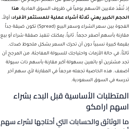
حجم التداول اليومي لسهم أرامكو من أضخم الأرقام في المنطقة،
إذ تُنفَّذ ملايين الأسهم يومياً في ظروف السوق العادية.
هذا
الحجم الكبير يعني ثلاثة أشياء عملية للمستثمر الأفراد:
أولاً،
الفجوة بين سعر الشراء وسعر البيع (Spread) تكون ضيقة جداً
مقارنة بأسهم أصغر حجماً. ثانياً، يمكنك تنفيذ صفقة شراء أو بيع
بقيمة كبيرة نسبياً دون أن تحرك السعر بشكل ملحوظ ضدك.
ثالثاً، في حالة الأزمات واحتياجك للسيولة المفاجئة، من المرجح أن
تجد مشترين أو بائعين بسهولة أكبر مقارنة بأسهم ذات سيولة
أضعف. هذه الخاصية تجعله مرجعاً في المقارنة لأي سهم آخر
تدرسه في السوق السعودية.
المتطلبات الأساسية قبل البدء بشراء
اسهم ارامكو
ما الوثائق والحسابات التي أحتاجها لشراء سهم