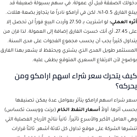
دخولك الصفقة قبل أي عمولة. في سهم بسيولة ضعيفة قد
يبلغ الفارق 0.5-1%، لكن في أرامكو نادراً ما يتجاوز بضعة هللات.
أثره العملي:
لو اشتريت بـ 27.50 وأردت البيع فوراً لن تحصل إلا
على 27.45، أي أنك خسرت الفارق إضافة إلى العمولة. لذا فإن من
يتداول كثيراً يجب أن يحسب مجموع الفجوات على مدى السنة.
المستثمر طويل المدى الذي يشتري ويحتفظ لا يشعر بهذا الفارق
بوضوح لأن الارتفاع السعري المتوقع يطغى عليه.
كيف يتحرك سعر شراء اسهم ارامكو ومن
يحركه؟
سعر شراء اسهم ارامكو يتأثر بعوامل عدة يمكن تصنيفها
بحسب أثرها: أولاً
أسعار النفط الخام
(برنت وويست تكساس)
وهي العامل الأكبر والأسرع تأثيراً. ثانياً نتائج الأرباح الفصلية التي
تنشرها الشركة على موقع تداول كل ثلاثة أشهر. ثالثاً قرارات