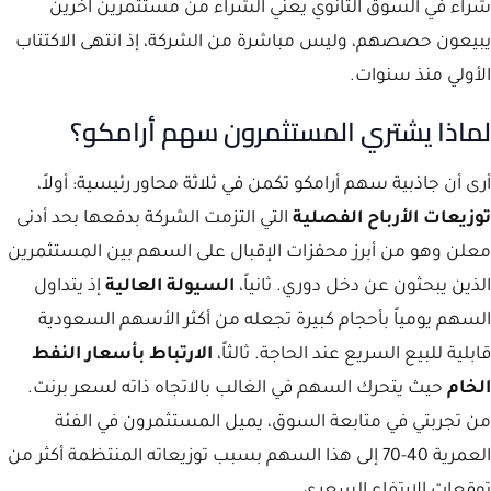
شراء في السوق الثانوي يعني الشراء من مستثمرين آخرين
يبيعون حصصهم، وليس مباشرة من الشركة، إذ انتهى الاكتتاب
الأولي منذ سنوات.
لماذا يشتري المستثمرون سهم أرامكو؟
أرى أن جاذبية سهم أرامكو تكمن في ثلاثة محاور رئيسية: أولاً،
توزيعات الأرباح الفصلية
التي التزمت الشركة بدفعها بحد أدنى
معلن وهو من أبرز محفزات الإقبال على السهم بين المستثمرين
الذين يبحثون عن دخل دوري. ثانياً،
السيولة العالية
إذ يتداول
السهم يومياً بأحجام كبيرة تجعله من أكثر الأسهم السعودية
قابلية للبيع السريع عند الحاجة. ثالثاً،
الارتباط بأسعار النفط
الخام
حيث يتحرك السهم في الغالب بالاتجاه ذاته لسعر برنت.
من تجربتي في متابعة السوق، يميل المستثمرون في الفئة
العمرية 40-70 إلى هذا السهم بسبب توزيعاته المنتظمة أكثر من