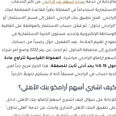
فالإجابة أن خدمة
شراء اسهم عبر الراجحي
من أكثر الخدمات
الاستثمارية استخداماً في المملكة نظراً للقاعدة العملاقة لبنك
الراجحي. افتح تطبيق بنك الراجحي، انتقل إلى قسم "الاستثمار" أو
"الراجحي تداول"، ثم فعّل حساب الاستثمار بالموافقة على اتفاقية
الوساطة الإلكترونية وتحديد مستوى الخبرة الاستثمارية في
نموذج تقييم الملاءة. بعد التفعيل، حوّل رصيداً من حسابك
الجاري إلى محفظة التداول، ثم ابحث عن رمز 2222 وضع أمر شراء
اسهم ارامكو الراجحي مباشرة.
العمولة القياسية تتراوح عادة
حول 0.15% بحد أدنى ثابت للصفقة.
هذا الخيار مريح جداً لمن
لديه حساب في الراجحي مسبقاً لأنه لا يستلزم تحويلاً خارجياً.
كيف اشتري أسهم أرامكو بنك الأهلي؟
للإجابة على سؤال كيف اشتري أسهم أرامكو بنك الأهلي، ادخل
على تطبيق البنك الأهلي التجاري وابحث عن خدمة "أهلي تداول"