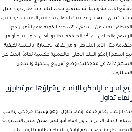
ضمن قسم الخدمات الاستثمارية. ستملأ نموذج الاشتراك
وتوقّع الاتفاقية رقمياً، ثم ستُفتح محفظتك عادةً خلال يوم عمل.
كيف اشتري اسهم ارامكو بنك الاهلي بعد فتح الحساب هو نفس
المنطق: ابحث عن السهم 2222، حدد الكمية ونوع الأمر، راجع
الرسوم والصافي، ثم أكّد الصفقة. تطبيق أهلي تداول يتيح أوامر
متقدمة مثل الأمر الشرطي وأمر إيقاف الخسارة. بالنسبة لكيفية
بيع اسهم ارامكو البنك الاهلي، فالعملية عكسية تماماً: ابحث عن
السهم 2222 في محفظتك وضع أمر بيع بالكمية والسعر
المطلوب.
بيع اسهم ارامكو الإنماء وشراؤها عبر تطبيق
إنماء تداول
بنك الإنماء يقدم خدمة "إنماء تداول" وهو وسيط مرخص يناسب
عملاء الإنماء الذين يريدون إبقاء أموالهم ضمن نفس المجموعة
البنكية. طريقة بيع اسهم ارامكو الانماء مطابقة للوسطاء