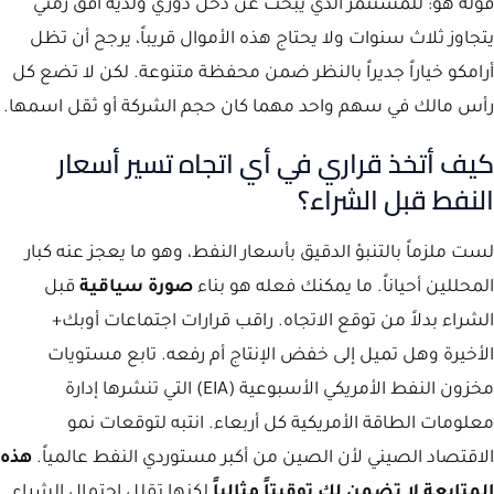
قوله هو: للمستثمر الذي يبحث عن دخل دوري ولديه أفق زمني
يتجاوز ثلاث سنوات ولا يحتاج هذه الأموال قريباً، يرجح أن تظل
أرامكو خياراً جديراً بالنظر ضمن محفظة متنوعة. لكن لا تضع كل
رأس مالك في سهم واحد مهما كان حجم الشركة أو ثقل اسمها.
كيف أتخذ قراري في أي اتجاه تسير أسعار
النفط قبل الشراء؟
لست ملزماً بالتنبؤ الدقيق بأسعار النفط، وهو ما يعجز عنه كبار
المحللين أحياناً. ما يمكنك فعله هو بناء
صورة سياقية
قبل
الشراء بدلاً من توقع الاتجاه. راقب قرارات اجتماعات أوبك+
الأخيرة وهل تميل إلى خفض الإنتاج أم رفعه. تابع مستويات
مخزون النفط الأمريكي الأسبوعية (EIA) التي تنشرها إدارة
معلومات الطاقة الأمريكية كل أربعاء. انتبه لتوقعات نمو
الاقتصاد الصيني لأن الصين من أكبر مستوردي النفط عالمياً.
هذه
المتابعة لا تضمن لك توقيتاً مثالياً
لكنها تقلل احتمال الشراء