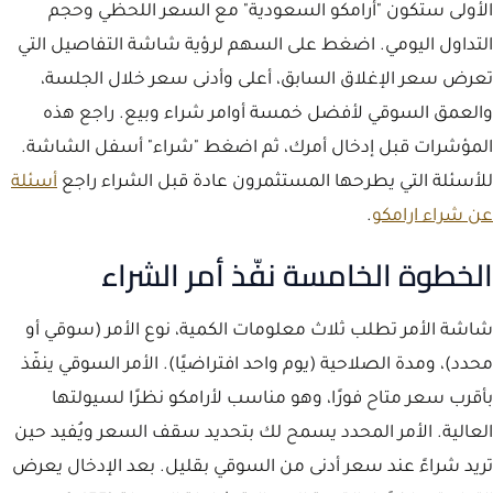
الأولى ستكون "أرامكو السعودية" مع السعر اللحظي وحجم
التداول اليومي. اضغط على السهم لرؤية شاشة التفاصيل التي
تعرض سعر الإغلاق السابق، أعلى وأدنى سعر خلال الجلسة،
والعمق السوقي لأفضل خمسة أوامر شراء وبيع. راجع هذه
المؤشرات قبل إدخال أمرك، ثم اضغط "شراء" أسفل الشاشة.
للأسئلة التي يطرحها المستثمرون عادة قبل الشراء راجع
أسئلة
عن شراء ارامكو
.
الخطوة الخامسة نفّذ أمر الشراء
شاشة الأمر تطلب ثلاث معلومات الكمية، نوع الأمر (سوقي أو
محدد)، ومدة الصلاحية (يوم واحد افتراضيًا). الأمر السوقي ينفّذ
بأقرب سعر متاح فورًا، وهو مناسب لأرامكو نظرًا لسيولتها
العالية. الأمر المحدد يسمح لك بتحديد سقف السعر ويُفيد حين
تريد شراءً عند سعر أدنى من السوقي بقليل. بعد الإدخال يعرض