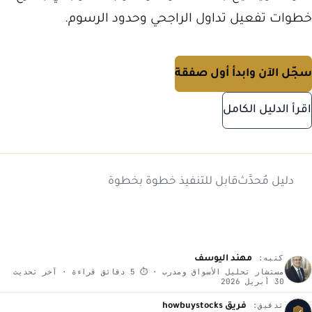
خطوات تفعيل تداول الراجحي وحدود الرسوم.
سجّل الآن وابدأ أول صفقة
اقرأ الدليل الكامل
دليل مُحدَّث
قابل للتنفيذ خطوة بخطوة
كتبه:
مهند اليوسف
مستشار تحليل الأسواق ومدرب · ⏱ 5 دقائق قراءة · آخر تحديث
30 أبريل 2026
تدقيق:
فريق howbuystocks