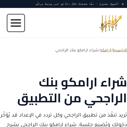
نتقل إلى المحتوى
●
السوق مفتوح · نفّذ صفقتك خلال دقائق عبر وسيط مرخّص
الرئيسية
/
أرامكو
/
شراء ارامكو بنك الراجحي
شراء ارامكو بنك
الراجحي من التطبيق
تريد تنفّذ من تطبيق الراجحي وكل تردد في الإعداد قد يُؤخّر
دخولك ويُضيع جلسة. شراء ارامكو بنك الراجحي بشرح