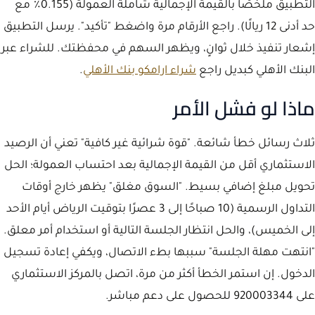
التطبيق ملخصًا بالقيمة الإجمالية شاملة العمولة (0.155٪ مع
حد أدنى 12 ريالًا). راجع الأرقام مرة واضغط "تأكيد". يرسل التطبيق
إشعار تنفيذ خلال ثوانٍ، ويظهر السهم في محفظتك. للشراء عبر
البنك الأهلي كبديل راجع
شراء ارامكو بنك الأهلي
.
ماذا لو فشل الأمر
ثلاث رسائل خطأ شائعة. "قوة شرائية غير كافية" تعني أن الرصيد
الاستثماري أقل من القيمة الإجمالية بعد احتساب العمولة؛ الحل
تحويل مبلغ إضافي بسيط. "السوق مغلق" يظهر خارج أوقات
التداول الرسمية (10 صباحًا إلى 3 عصرًا بتوقيت الرياض أيام الأحد
إلى الخميس)، والحل انتظار الجلسة التالية أو استخدام أمر معلق.
"انتهت مهلة الجلسة" سببها بطء الاتصال، ويكفي إعادة تسجيل
الدخول. إن استمر الخطأ أكثر من مرة، اتصل بالمركز الاستثماري
على 920003344 للحصول على دعم مباشر.