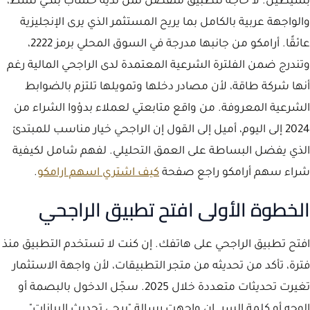
بسيطين. لا حاجة لتطبيق منفصل لمن لديه حساب بنكي نشط،
والواجهة عربية بالكامل بما يريح المستثمر الذي يرى الإنجليزية
عائقًا. أرامكو من جانبها مدرجة في السوق المحلي برمز 2222،
وتندرج ضمن الفلترة الشرعية المعتمدة لدى الراجحي المالية رغم
أنها شركة طاقة، لأن مصادر دخلها وتمويلها تلتزم بالضوابط
الشرعية المعروفة. من واقع متابعتي لعملاء بدؤوا الشراء من
2024 إلى اليوم، أميل إلى القول إن الراجحي خيار مناسب للمبتدئ
الذي يفضل البساطة على العمق التحليلي. لفهم شامل لكيفية
شراء سهم أرامكو راجع صفحة
كيف اشتري اسهم ارامكو
.
الخطوة الأولى افتح تطبيق الراجحي
افتح تطبيق الراجحي على هاتفك. إن كنت لا تستخدم التطبيق منذ
فترة، تأكد من تحديثه من متجر التطبيقات، لأن واجهة الاستثمار
تغيرت تحديثات متعددة خلال 2025. سجّل الدخول بالبصمة أو
الوجه أو كلمة السر. إن واجهت رسالة "يرجى تحديث البيانات"