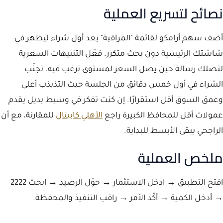
نصائح لتسريع العملية
أضف سهم أرامكو لقائمة "المراقبة" بعد أول شراء ليظهر في
شاشتك الرئيسية دون بحث متكرر. فعّل التنبيهات السعرية
لتصلك رسالة حين يصل السعر لمستوى ترغب فيه. تجنّب
الشراء في أول خمس دقائق من الجلسة حيث التذبذب أعلى
وعمق السوق أقل استقرارًا. إن كنت تفكر في وسيط بديل يقدم
عمولات أقل للمحافظ الكبيرة راجع
الأهلي كابيتال
للمقارنة، مع أن
الراجحي يبقى الأبسط للبداية.
ملخص العملية
افتح التطبيق → ادخل الاستثمار → حوّل الرصيد → ابحث 2222
→ أدخل الكمية → أكّد الأمر → راقب التنفيذ والمحفظة.