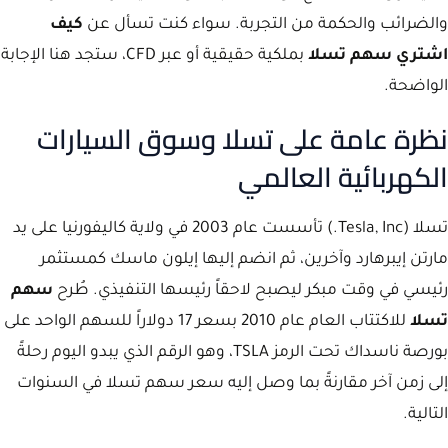
والضرائب والحكمة من التجربة. سواء كنت تسأل عن
كيف
اشتري سهم تسلا
بملكية حقيقية أو عبر CFD، ستجد هنا الإجابة
الواضحة.
نظرة عامة على تسلا وسوق السيارات
الكهربائية العالمي
تسلا (Tesla, Inc.) تأسست عام 2003 في ولاية كاليفورنيا على يد
مارتن إيبرهارد وآخرين، ثم انضم إليها إيلون ماسك كمستثمر
رئيسي في وقت مبكر ليصبح لاحقاً رئيسها التنفيذي. طُرح
سهم
تسلا
للاكتتاب العام عام 2010 بسعر 17 دولاراً للسهم الواحد على
بورصة ناسداك تحت الرمز TSLA، وهو الرقم الذي يبدو اليوم رحلةً
إلى زمن آخر مقارنةً بما وصل إليه سعر سهم تسلا في السنوات
التالية.