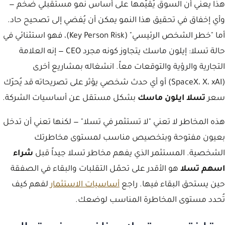
هذا يعني أن السوق يُقيّمها على أساس نمو مستقبلي ضخم —
وأي إخفاق في تحقيق هذا النمو يمكن أن يُفضي إلى تصحيح حاد.
أما "خطر الشخص الرئيسي" (Key Person Risk)، فهو استثنائي في
حالة تسلا: إيلون ماسك يتجاوز كونه مجرد CEO — إنه العلامة
التجارية والرؤية والتوقعات معاً. انشغاله بمشاريع أخرى
(SpaceX، X، xAI) أو أي حدث شخصي يؤثر على تصريحاته قد يُحرّك
سعر
تسلا ايلون ماسك
بشكل مستقل عن أساسيات الشركة.
هذه المخاطر لا تعني "لا تستثمر في تسلا" — لكنها تعني أن تدخل
بعيون مفتوحة وبتخصيص مناسب لمستوى مخاطرتك
الشخصية. المستثمر الذي يفهم مخاطر تسلا جيداً قبل
شراء
اسهم تسلا
هو الأقدر على تحمّل التقلبات والبقاء في الصفقة
حين يستحق البقاء فيها. راجع
أساسيات الاستثمار
لفهم كيف
تُحدد مستوى المخاطرة المناسب لوضعك.