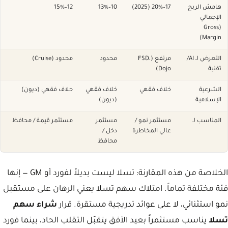
هامش الربح
17–20% (2025)
10–13%
12–15%
الإجمالي
(Gross
Margin)
التعرض لـ AI/
مرتفع (FSD،
محدود
محدود (Cruise)
تقنية
Dojo)
الشرعية
خلاف فقهي
خلاف فقهي
خلاف فقهي (ديون)
الإسلامية
(ديون)
المناسب لـ
مستثمر نمو /
مستثمر
مستثمر قيمة / محافظ
عالي المخاطرة
دخل /
محافظ
الخلاصة من هذه المقارنة: تسلا ليست بديلاً لفورد أو GM — إنها
فئة مختلفة تماماً. امتلاك سهم تسلا يعني الرهان على مستقبل
نمو استثنائي، لا على عوائد تدريجية مستقرة. قرار
شراء سهم
تسلا
يناسب مستثمراً بعيد الأفق يتقبّل التقلب الحاد، بينما فورد