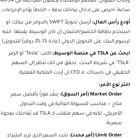
وإثبات العنوان. معظم الوسطاء يكملون المراجعة في 24–48
ساعة. احرص على إدخال بياناتك بدقة — الخطأ يؤخر الإجراءات.
أودع رأس المال:
أرسل تحويلاً SWIFT بالدولار من بنكك، أو
استخدم بطاقة الخصم/الائتمان إن كان الوسيط يقبلها. انتبه
لرسوم البنك على التحويل الدولي (عادة 15–25 دولاراً للتحويل).
ابحث عن TSLA في منصة الوسيط:
اكتب "Tesla" أو الرمز
"TSLA" في شريط البحث. تحقق من أنك تنظر إلى السهم
الحقيقي في ناسداك، لا CFD إن أردت الملكية الفعلية.
اختر نوع الأمر:
Market Order (أمر السوق):
ينفّذ فوراً بأفضل سعر
متاح — مناسب للسيولة العالية في وقت التداول
الأمريكي، لكنه في سهم متقلب كـ TSLA قد يُفاجئك بفجوة
سعرية.
Limit Order (أمر محدد):
تحدد السعر الذي تريد الشراء