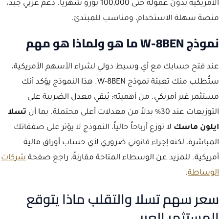
الأمريكية بدون عمولة حتى 100,000 يورو شهرياً. دعم عربي جيد،
منصة سهلة الاستخدام، ومناسب للمبتدئ.
نموذج W-8BEN ما هو ولماذا هو مهم
عند فتح حسابك مع أي وسيط دولي لشراء الأسهم الأمريكية،
ستُطلب منك تعبئة نموذج W-8BEN. هذا النموذج يؤكد أنك
مستثمر غير أمريكي. من أهميته: يُبقي معدل الضريبة على
التوزيعات عند 30% بدلاً من معدلات أعلى محتملة. بما أن
تسلا
ايلون ماسك
لا توزع أرباحاً حالياً، النموذج لا يؤثر على صفقاتك
المباشرة، لكنه إجراء قانوني ضروري لأي حساب أوراق مالية
أمريكية. للمزيد عن الوسطاء المتاحة مقارنةً، راجع صفحة
شركات
الوساطة
.
سعر سهم تسلا والتقلب ماذا يتوقع
المستثمر العربي