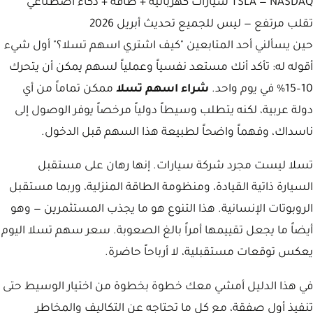
TSLA — NASDAQ
سيارات كهربائية + طاقة + ذكاء اصطناعي
تقلب مرتفع — ليس للجميع
تحديث أبريل 2026
حين يسألني أحد المتابعين "كيف اشتري اسهم تسلا؟" أول شيء
أقوله له: تأكد أنك مستعد نفسياً وعملياً لسهم يمكن أن يتحرك
10–15% في يوم واحد.
شراء اسهم تسلا
ممكن تماماً من أي
دولة عربية، لكنه يتطلب وسيطاً دولياً مرخصاً يوفر الوصول إلى
ناسداك، وفهماً واضحاً لطبيعة هذا السهم قبل الدخول.
تسلا ليست مجرد شركة سيارات. إنها رهان على مستقبل
السيارة ذاتية القيادة، ومنظومة الطاقة المنزلية، وربما مستقبل
الروبوتات الإنسانية. هذا التنوع هو ما يجذب المستثمرين — وهو
أيضاً ما يجعل تقييمها أمراً بالغ الصعوبة. سعر سهم تسلا اليوم
يعكس توقعات مستقبلية، لا أرباحاً حاضرة.
في هذا الدليل أمشي معك خطوة بخطوة من اختيار الوسيط حتى
تنفيذ أول صفقة، مع كل ما تحتاجه عن التكاليف والمخاطر