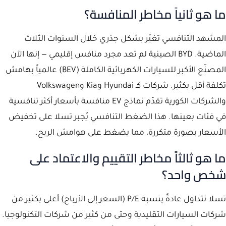
ما هو ثانياً مخاطر المنافسة؟
المشهد التنافسي تغيّر بشكل جذري خلال السنوات الثلاث
الماضية. BYD الصينية لم تعد مجرد منافس إقليمي — إنها الآن
المصنّع الأكبر للسيارات الكهربائية الكاملة (BEV) عالمياً بهامش
تكلفة أقل بكثير. شركات كـ Hyundai وKia وVolkswagen
والشركات الكورية تقدّم نماذج EV منافسة بأسعار أكثر تنافسية
في فئات بعينها. هذا الضغط التنافسي يُجبر تسلا على تخفيض
الأسعار بصورة متكررة، مما يضغط على هوامش الربح.
ما هو ثالثاً مخاطر التقييم والاعتماد على
شخص واحد؟
تسلا تتداول عادةً بنسبة P/E (السعر إلى الأرباح) أعلى بكثير من
شركات السيارات التقليدية وحتى من كثير من شركات التكنولوجيا.