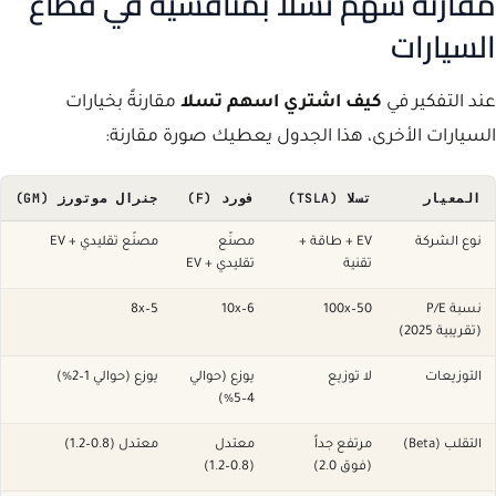
مقارنة سهم تسلا بمنافسيه في قطاع
السيارات
عند التفكير في
كيف اشتري اسهم تسلا
مقارنةً بخيارات
السيارات الأخرى، هذا الجدول يعطيك صورة مقارنة:
المعيار
تسلا (TSLA)
فورد (F)
جنرال موتورز (GM)
نوع الشركة
EV + طاقة +
مصنّع
مصنّع تقليدي + EV
تقنية
تقليدي + EV
نسبة P/E
50–100x
6–10x
5–8x
(تقريبية 2025)
التوزيعات
لا توزيع
يوزع (حوالي
يوزع (حوالي 1–2%)
4–5%)
التقلب (Beta)
مرتفع جداً
معتدل
معتدل (0.8–1.2)
(فوق 2.0)
(0.8–1.2)