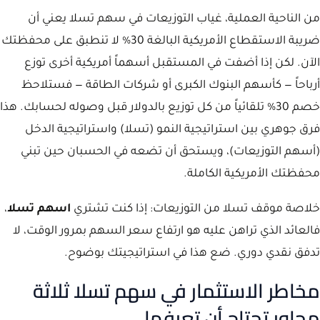
من الناحية العملية، غياب التوزيعات في سهم تسلا يعني أن
ضريبة الاستقطاع الأمريكية البالغة 30% لا تنطبق على محفظتك
الآن. لكن إذا أضفت في المستقبل أسهماً أمريكية أخرى توزع
أرباحاً — كأسهم البنوك الكبرى أو شركات الطاقة — فستلاحظ
خصم 30% تلقائياً من كل توزيع بالدولار قبل وصوله لحسابك. هذا
فرق جوهري بين استراتيجية النمو (تسلا) واستراتيجية الدخل
(أسهم التوزيعات)، ويستحق أن تضعه في الحسبان حين تبني
محفظتك الأمريكية الكاملة.
خلاصة موقف تسلا من التوزيعات: إذا كنت تشتري
اسهم تسلا
،
فالعائد الذي تراهن عليه هو ارتفاع سعر السهم بمرور الوقت، لا
تدفق نقدي دوري. ضع هذا في استراتيجيتك بوضوح.
مخاطر الاستثمار في سهم تسلا ثلاثة
محاور تحتاج أن تعرفها