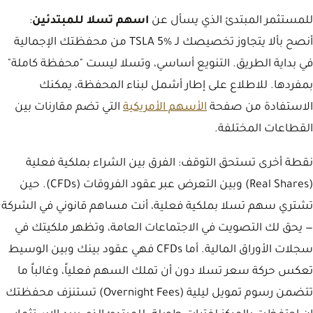
للمستثمر المبتدئ الذي يسأل عن
اسهم تسلا للمبتدئين
:
أنصح بألا يتجاوز تخصيصك لـ TSLA 5% من محفظتك الإجمالية
في بداية الطريق. التنويع أساسي، وتسلا ليست "محفظة كاملة"
بمفردها. للاطلاع على إطار أشمل لبناء المحفظة، يمكنك
الاستفادة من صفحة
الأسهم الأمريكية
التي تضم مقارنات بين
القطاعات المختلفة.
نقطة أخرى تستحق التوقف: الفرق بين الشراء بملكية فعلية
(Real Shares) وبين التعرض عبر عقود الفروقات (CFDs). حين
تشتري سهم تسلا بملكية فعلية، أنت مساهم قانوني في الشركة
— يحق لك التصويت في الاجتماعات العامة، وتظهر ملكيتك في
سجلات الأوراق المالية. أما CFDs فهي عقود بينك وبين الوسيط
تعكس حركة سعر تسلا دون أن تملك السهم فعلياً، وغالباً ما
تتضمن رسوم تمويل ليلية (Overnight Fees) تستنزف محفظتك