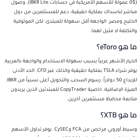
($0 عمولة للأسهم الأمريكية في حسابات IBKR Lite)، وصول
مباشر لناسداك بملكية حقيقية، دعم للمستثمرين من دول
الخليج ومصر. الواجهة أقل سهولة للمبتدئ، لكن الموثوقية
والتكلفة لا مثيل لهما.
ما هو eToro؟
الخيار الأشهر عربياً بسبب سهولة الاستخدام والواجهة بالعربية.
يوفر شراء TSLA بملكية حقيقية وكذلك عبر CFD. الحد الأدنى
للإيداع 50 دولاراً. رسوم السحب والتحويل أعلى نسبياً من IBKR.
الميزة الإضافية: خاصية CopyTrader للمبتدئين الذين يريدون
متابعة محافظ مستثمرين آخرين.
ما هو XTB؟
وسيط أوروبي مرخص من FCA وCySEC. يوفر تداول الأسهم