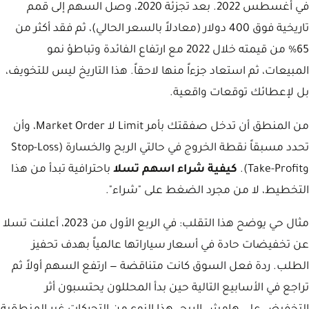
في أغسطس 2022. بعد تجزئة 2020، وصل السهم إلى قمم
تاريخية فوق 400 دولار (معادلاً بالسعر الحالي)، ثم فقد أكثر من
65% من قيمته خلال 2022 مع ارتفاع الفائدة وتباطؤ نمو
المبيعات، ثم استعاد جزءاً منها لاحقاً. هذا التاريخ ليس للتخويف،
بل لإعطائك توقعات واقعية.
من المنطق أن تدخل صفقتك بأمر Limit لا Market Order، وأن
تحدد مسبقاً نقطة الخروج في حالتي الربح والخسارة (Stop-Loss
وTake-Profit).
كيفية شراء اسهم تسلا
باحترافية تبدأ من هذا
التخطيط، لا من مجرد الضغط على "شراء".
مثال حي يوضح هذا التقلب: في الربع الأول من 2023، أعلنت تسلا
عن تخفيضات حادة في أسعار سياراتها عالمياً بهدف تحفيز
الطلب. ردة فعل السوق كانت متناقضة — ارتفع السهم أولاً ثم
تراجع في الأسابيع التالية حين بدأ المحللون يحتسبون أثر