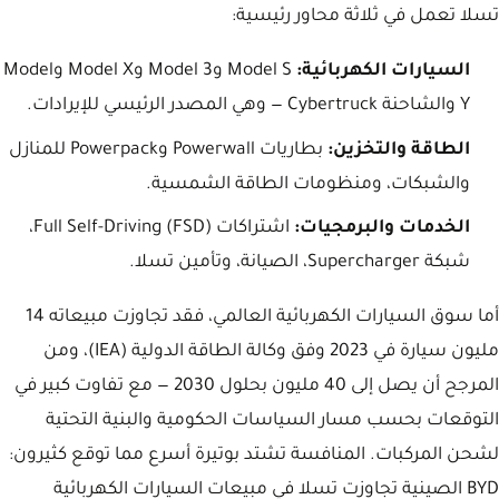
تسلا تعمل في ثلاثة محاور رئيسية:
السيارات الكهربائية:
Model S وModel 3 وModel X وModel
Y والشاحنة Cybertruck — وهي المصدر الرئيسي للإيرادات.
الطاقة والتخزين:
بطاريات Powerwall وPowerpack للمنازل
والشبكات، ومنظومات الطاقة الشمسية.
الخدمات والبرمجيات:
اشتراكات Full Self-Driving (FSD)،
شبكة Supercharger، الصيانة، وتأمين تسلا.
أما سوق السيارات الكهربائية العالمي، فقد تجاوزت مبيعاته 14
مليون سيارة في 2023 وفق وكالة الطاقة الدولية (IEA)، ومن
المرجح أن يصل إلى 40 مليون بحلول 2030 — مع تفاوت كبير في
التوقعات بحسب مسار السياسات الحكومية والبنية التحتية
لشحن المركبات. المنافسة تشتد بوتيرة أسرع مما توقع كثيرون:
BYD الصينية تجاوزت تسلا في مبيعات السيارات الكهربائية