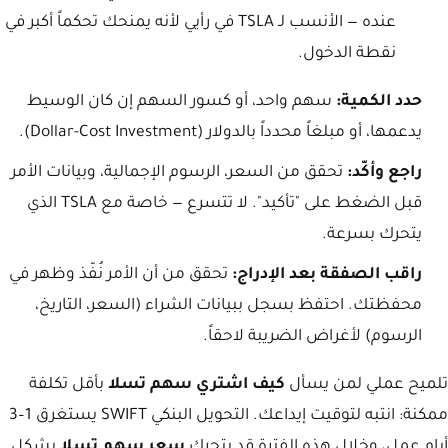
عنده — الأنسب لـ TSLA في رأيي لأنه يمنحك تحكماً أكبر في
نقطة الدخول.
حدد الكمية:
سهم واحد، أو كسور السهم إن كان الوسيط
يدعمها، أو مبلغاً محدداً بالدولار (Dollar-Cost Investment).
راجع وأكّد:
تحقق من السعر، الرسوم الإجمالية، وبيانات الأمر
قبل الضغط على "تأكيد". لا تتسرع — خاصة مع TSLA الذي
يتحرك بسرعة.
راقب الصفقة بعد الإدراج:
تحقق من أن الأمر نُفّذ وظهر في
محفظتك. احتفظ بسجل ببيانات الشراء (السعر، التاريخ،
الرسوم) لأغراض الضريبة لاحقاً.
تلميح عملي لمن يسأل
كيف اشتري سهم تسلا
بأقل تكلفة
ممكنة: انتبه لتوقيت إيداعك. التحويل البنكي SWIFT يستغرق 1–3
أيام عمل، وخلال هذه الفترة قد يتحرك
سعر سهم تسلا
بشكل