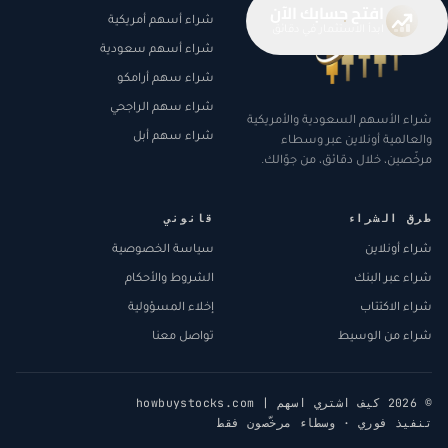
افتح حسابك الآن
شراء أسهم أمريكية
ابدأ الاستثمار في دقائق
شراء أسهم سعودية
شراء سهم أرامكو
شراء سهم الراجحي
شراء الأسهم السعودية والأمريكية
شراء سهم أبل
والعالمية أونلاين عبر وسطاء
مرخّصين، خلال دقائق، من جوّالك.
طرق الشراء
قانوني
شراء أونلاين
سياسة الخصوصية
شراء عبر البنك
الشروط والأحكام
شراء الاكتتاب
إخلاء المسؤولية
شراء من الوسيط
تواصل معنا
© 2026 كيف اشتري اسهم | howbuystocks.com
تنفيذ فوري · وسطاء مرخّصون فقط