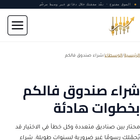
نتقل إلى المحتوى
●
السوق مفتوح · نفّذ صفقتك خلال دقائق عبر وسيط مرخّص
الرئيسية
/
الوسطاء
/
شراء صندوق فالكم
شراء صندوق فالكم
بخطوات هادئة
محتار بين صناديق متعددة وكل خطأ في الاختيار قد
يُحمّلك رسومًا غير ضرورية لسنوات طويلة. شراء