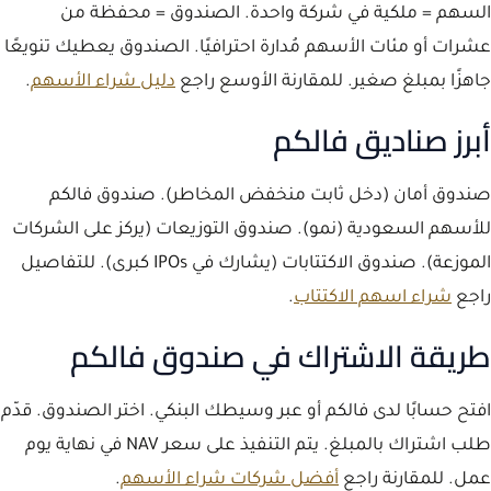
السهم = ملكية في شركة واحدة. الصندوق = محفظة من
عشرات أو مئات الأسهم مُدارة احترافيًا. الصندوق يعطيك تنويعًا
جاهزًا بمبلغ صغير. للمقارنة الأوسع راجع
دليل شراء الأسهم
.
أبرز صناديق فالكم
صندوق أمان (دخل ثابت منخفض المخاطر). صندوق فالكم
للأسهم السعودية (نمو). صندوق التوزيعات (يركز على الشركات
الموزعة). صندوق الاكتتابات (يشارك في IPOs كبرى). للتفاصيل
راجع
شراء اسهم الاكتتاب
.
طريقة الاشتراك في صندوق فالكم
افتح حسابًا لدى فالكم أو عبر وسيطك البنكي. اختر الصندوق. قدّم
طلب اشتراك بالمبلغ. يتم التنفيذ على سعر NAV في نهاية يوم
عمل. للمقارنة راجع
أفضل شركات شراء الأسهم
.