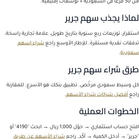
من 50 فرعًا في السعودية + توسعات إقليمية.
لماذا يجذب سهم جرير
استقرار، توزيعات ربع سنوية بتاريخ طويل، علامة تجارية راسخة،
تدفقات نقدية مستقرة. للإطار الأوسع راجع
شراء اسهم
سعودية
.
طرق شراء سهم جرير
كل وسيط سعودي مرخّص. تطبيق بنكك هو الأسرع. للمقارنة
راجع
أفضل شركات شراء الأسهم
.
الخطوات العملية
افتح حساب استثماري → حوّل 1,000 ريال → ابحث "4190" أو
"جرير" → أدخل الكمية → أكّد. راجع
شراء الأسهم عن طريق