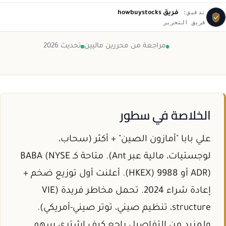
تدقيق:
فريق howbuystocks
فريق التحرير
مراجعة من محررين ماليين
تحديث 2026
الخلاصة في سطور
علي بابا "أمازون الصين" + أكثر (سحاب،
لوجستيات، مالية عبر Ant). متاحة كـ BABA (NYSE
ADR) أو 9988 (HKEX). أعلنت أول توزيع ضخم +
إعادة شراء 2024. تحمل مخاطر فريدة (VIE
structure، تنظيم صيني، توتر صيني-أمريكي).
ولمزيد من التفاصيل راجع كيف اشتري سهم