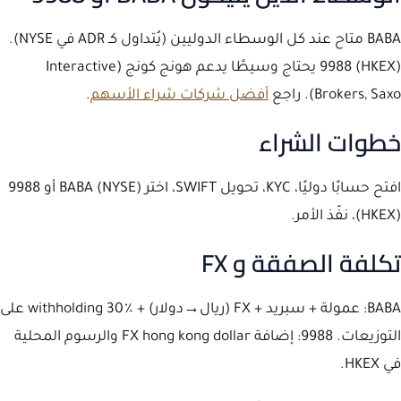
BABA متاح عند كل الوسطاء الدوليين (يُتداول كـ ADR في NYSE).
9988 (HKEX) يحتاج وسيطًا يدعم هونج كونج (Interactive
Brokers, Saxo). راجع
أفضل شركات شراء الأسهم
.
خطوات الشراء
افتح حسابًا دوليًا، KYC، تحويل SWIFT، اختر BABA (NYSE) أو 9988
(HKEX)، نفّذ الأمر.
تكلفة الصفقة و FX
BABA: عمولة + سبريد + FX (ريال→دولار) + withholding 30٪ على
التوزيعات. 9988: إضافة FX hong kong dollar والرسوم المحلية
في HKEX.