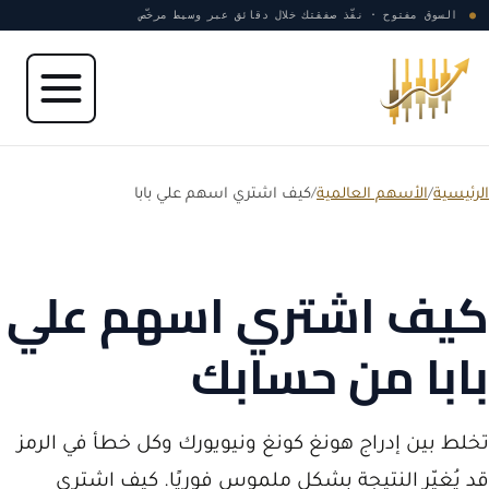
نتقل إلى المحتوى
●
السوق مفتوح · نفّذ صفقتك خلال دقائق عبر وسيط مرخّص
الرئيسية
/
الأسهم العالمية
/
كيف اشتري اسهم علي بابا
كيف اشتري اسهم علي
بابا من حسابك
تخلط بين إدراج هونغ كونغ ونيويورك وكل خطأ في الرمز
قد يُغيّر النتيجة بشكل ملموس فوريًا. كيف اشتري