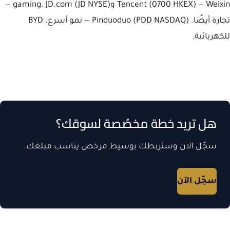
Tencent (0700 HKEX) — Weixin وgaming. JD.com (JD NYSE) —
تجارة أيضًا. Pinduoduo (PDD NASDAQ) — نمو أسرع. BYD
للكهربائية.
هل تريد خطة مخصّصة لسوقك؟
سجّل الآن وسنربطك بوسيط مرخص يناسب مبلغك.
سجّل الآن