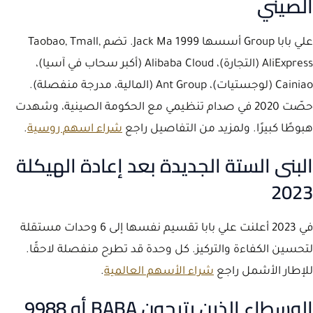
الصيني
علي بابا Group أسسها Jack Ma 1999. تضم Taobao, Tmall,
AliExpress (التجارة)، Alibaba Cloud (أكبر سحاب في آسيا)،
Cainiao (لوجستيات)، Ant Group (المالية، مدرجة منفصلة).
حصّت 2020 في صدام تنظيمي مع الحكومة الصينية، وشهدت
هبوطًا كبيرًا. ولمزيد من التفاصيل راجع
شراء اسهم روسية
.
البنى الستة الجديدة بعد إعادة الهيكلة
2023
في 2023 أعلنت علي بابا تقسيم نفسها إلى 6 وحدات مستقلة
لتحسين الكفاءة والتركيز. كل وحدة قد تطرح منفصلة لاحقًا.
للإطار الأشمل راجع
شراء الأسهم العالمية
.
الوسطاء الذين يتيحون BABA أو 9988