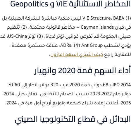
المخاطر الاستثنائية VIE و Geopolitics
(1) VIE Structure: BABA ليس ملكية مباشرة للشركة الصينية بل
في كيان Cayman Islands — مخاطر قانونية محتملة. (2) تنظيم
صيني: الحكومة قد تفرض قوانين تؤثر فجأة. (3) توتر US-China: قد
يؤدي لشطب ADRs. (4) Ant Group: علاقة مستمرة معقدة.
للمقارنة راجع
كيف اشتري اسهم امازون
.
أداء السهم قمة 2020 وانهيار
IPO 2014 بـ 68 دولار، قمة 2020 قرب 320 دولار، انهار إلى 60-70
دولار عام 2022-2023 بسبب الصدام التنظيمي. تعافٍ جزئي 2024-
2025. أعلنت إعادة شراء ضخمة وتوزيع أرباح أول مرة في 2024.
البدائل في قطاع التكنولوجيا الصيني