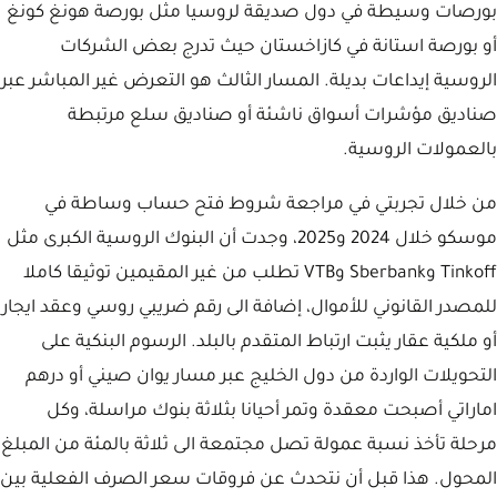
بورصات وسيطة في دول صديقة لروسيا مثل بورصة هونغ كونغ
أو بورصة استانة في كازاخستان حيث تدرج بعض الشركات
الروسية إيداعات بديلة. المسار الثالث هو التعرض غير المباشر عبر
صناديق مؤشرات أسواق ناشئة أو صناديق سلع مرتبطة
بالعمولات الروسية.
من خلال تجربتي في مراجعة شروط فتح حساب وساطة في
موسكو خلال 2024 و2025، وجدت أن البنوك الروسية الكبرى مثل
Tinkoff وSberbank وVTB تطلب من غير المقيمين توثيقا كاملا
للمصدر القانوني للأموال، إضافة الى رقم ضريبي روسي وعقد ايجار
أو ملكية عقار يثبت ارتباط المتقدم بالبلد. الرسوم البنكية على
التحويلات الواردة من دول الخليج عبر مسار يوان صيني أو درهم
اماراتي أصبحت معقدة وتمر أحيانا بثلاثة بنوك مراسلة، وكل
مرحلة تأخذ نسبة عمولة تصل مجتمعة الى ثلاثة بالمئة من المبلغ
المحول. هذا قبل أن نتحدث عن فروقات سعر الصرف الفعلية بين