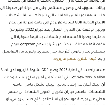
في بورصة موسكو ما زال يتداول، وأسعاره تظهر في منصات
بيانات السوق، لكن وصول مستثمر أجنبي من دولة غير صديقة الى
هذا السهم يمر بنفس العقبات التي شرحتها سابقا. شهادات
الايداع الدولية GDR لشركة غازبروم التي كانت مدرجة في لندن
وبرلين توقفت عن التداول الفعلي بعد فبراير 2022، وكثير من
حامليها وجدوا أنفسهم أمام شهادات بلا قيمة سوقية لأن
مقاصاتها معطلة. الباحث عن شراء سهم gazprom اليوم
يصطدم بجدار قانوني أكثر منه جدار سعري. ولمزيد من التفاصيل
راجع
كيف اشتري سهم غازبروم
.
عندما راجعت في نهاية 2025 وضع GDR لشركة غازبروم لدى Bank
of New York Mellon، التي كانت تعمل أمين ايداع رئيسيا، وجدت
أن البنك أعلن عن إنهاء برنامج الإيداع بشكل كامل. حاملو
الشهادات أمامهم خياران نظريان، تحويل الشهادة الى سهم
محلي على بورصة موسكو إن استطاعوا فتح حساب روسي، أو