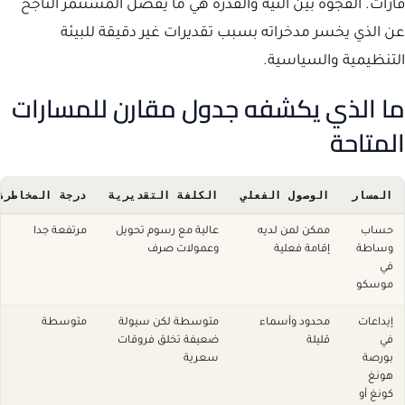
قارات. الفجوة بين النية والقدرة هي ما يفصل المستثمر الناجح
عن الذي يخسر مدخراته بسبب تقديرات غير دقيقة للبيئة
التنظيمية والسياسية.
ما الذي يكشفه جدول مقارن للمسارات
المتاحة
المسار
الوصول الفعلي
الكلفة التقديرية
درجة المخاطرة
حساب
ممكن لمن لديه
عالية مع رسوم تحويل
مرتفعة جدا
وساطة
إقامة فعلية
وعمولات صرف
في
موسكو
إيداعات
محدود وأسماء
متوسطة لكن سيولة
متوسطة
في
قليلة
ضعيفة تخلق فروقات
بورصة
سعرية
هونغ
كونغ أو