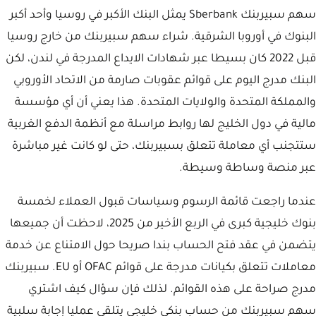
سهم سبيربنك Sberbank يمثل البنك الأكبر في روسيا وأحد أكبر
البنوك في أوروبا الشرقية. شراء سهم سبيربنك من خارج روسيا
قبل 2022 كان بسيطا عبر شهادات الايداع المدرجة في لندن، لكن
البنك مدرج اليوم على قوائم عقوبات صارمة من الاتحاد الأوروبي
والمملكة المتحدة والولايات المتحدة. هذا يعني أن أي مؤسسة
مالية في دول الخليج لها روابط مراسلة مع أنظمة الدفع الغربية
ستتجنب أي معاملة تتعلق بسبيربنك، حتى لو كانت غير مباشرة
عبر منصة وساطة وسيطة.
عندما راجعت قائمة الرسوم وسياسات قبول العملاء لخمسة
بنوك خليجية كبرى في الربع الأخير من 2025، لاحظت أن جميعها
يتضمن في عقد فتح الحساب بندا صريحا حول الامتناع عن خدمة
معاملات تتعلق بكيانات مدرجة على قوائم OFAC أو EU. سبيربنك
مدرج صراحة على هذه القوائم. لذلك فإن سؤال كيف اشتري
سهم سبيربنك من حساب بنكي خليجي يتلقى عمليا إجابة سلبية