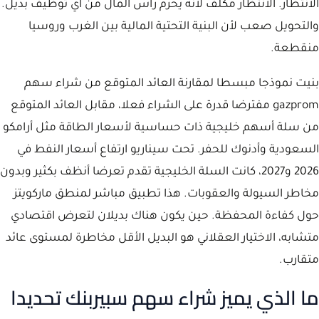
الانتظار. الانتظار مكلف لأنه يحرم رأس المال من أي توظيف بديل.
والتحويل صعب لأن البنية التحتية المالية بين الغرب وروسيا
منقطعة.
بنيت نموذجا مبسطا لمقارنة العائد المتوقع من شراء سهم
gazprom مفترضا قدرة على الشراء فعلا، مقابل العائد المتوقع
من سلة أسهم خليجية ذات حساسية لأسعار الطاقة مثل أرامكو
السعودية وأدنوك للحفر. تحت سيناريو ارتفاع أسعار النفط في
2026 و2027، كانت السلة الخليجية تقدم تعرضا أنظف بكثير وبدون
مخاطر السيولة والعقوبات. هذا تطبيق مباشر لمنطق ماركويتز
حول كفاءة المحفظة. حين يكون هناك بديلان لتعرض اقتصادي
متشابه، الاختيار العقلاني هو البديل الأقل مخاطرة لمستوى عائد
متقارب.
ما الذي يميز شراء سهم سبيربنك تحديدا