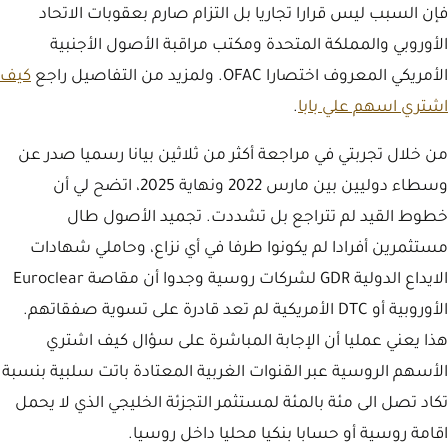
فإن السبب ليس قرارا تجاريا بل التزام صارم بعقوبات الاتحاد
الأوروبي والمملكة المتحدة ومكتب مراقبة الأصول الأجنبية
الأمريكي المعروف اختصارا OFAC. ولمزيد من التفاصيل راجع
كيف
اشتري اسهم علي بابا
.
من خلال تجربتي في مراجعة أكثر من ثلاثين بيانا رسميا صدر عن
وسطاء دوليين بين مارس 2022 ونهاية 2025، اتضح لي أن
خطوط القيد لم تتراجع بل تشددت. تجميد الأصول طال
مستثمرين أفرادا لم يكونوا طرفا في أي نزاع، وحاملي شهادات
الايداع الدولية GDR لشركات روسية وجدوا أن مقاصة Euroclear
الأوروبية أو DTC الأمريكية لم تعد قادرة على تسوية صفقاتهم.
هذا يعني عمليا أن الإجابة المباشرة على سؤال كيف اشتري
الأسهم الروسية عبر القنوات الغربية المعتادة باتت سلبية بنسبة
تكاد تصل الى مئة بالمئة لمستثمر التجزئة الخليجي الذي لا يحمل
اقامة روسية أو حسابا بنكيا محليا داخل روسيا.