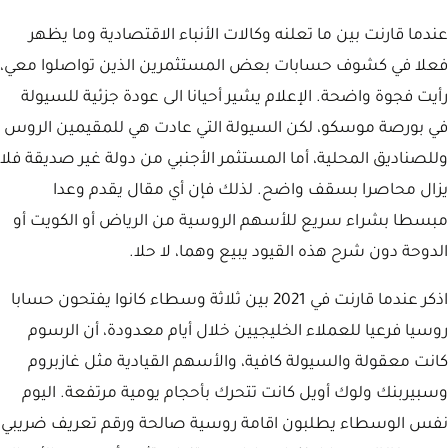
عندما قارنت بين ما تعلنه وكالات الأنباء الاقتصادية وما يظهر
فعلا في كشوف حسابات بعض المستثمرين الذين تواصلوا معي،
رأيت فجوة واضحة. الإعلام يشير أحيانا الى عودة جزئية للسيولة
في بورصة موسكو، لكن السيولة التي عادت هي للمقيمين الروس
وللصناديق المحلية، أما المستثمر الأجنبي من دولة غير صديقة فلا
يزال محاصرا بسقف واضح. لذلك فإن أي مقال يقدم وعدا
مبسطا بشراء سريع للأسهم الروسية من الرياض أو الكويت أو
الدوحة دون شرح هذه القيود يبيع وهما، لا حلا.
اذكر عندما قارنت في 2021 بين ثلاثة وسطاء كانوا يفتحون حسابا
روسيا فرعيا للعملاء الخليجيين خلال أيام معدودة، أن الرسوم
كانت معقولة والسيولة كافية، والأسهم القيادية مثل غازبروم
وسبيربنك ولوك أويل كانت تتحرك بأحجام يومية مرتفعة. اليوم
نفس الوسطاء يطلبون اقامة روسية صالحة ورقم تعريف ضريبي