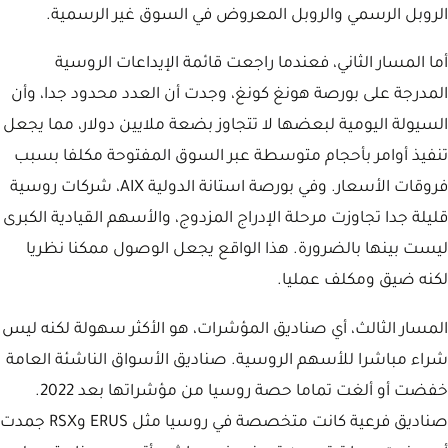
الروبل الرسمي والروبل المعروض في السوق غير الرسمية.
أما المسار الثاني، فعندما راجعت قائمة الإيداعات الروسية
المدرجة على بورصة هونغ كونغ، وجدت أن العدد محدود جدا، وأن
السيولة اليومية لبعضها لا تتجاوز بضعة ملايين دولار، مما يجعل
تنفيذ أوامر بأحجام متوسطة عبر السوق المفتوحة مكلفا بسبب
فروقات الأسعار. وفي بورصة استانة الدولية AIX، شركات روسية
قليلة جدا تجاوزت مرحلة الإدراج المزدوج، والأسهم القيادية الكبرى
ليست بينها بالضرورة. هذا الواقع يجعل الوصول ممكنا نظريا
لكنه ضيق ومكلف عمليا.
المسار الثالث، أي صناديق المؤشرات، هو الأكثر سهولة لكنه ليس
شراء مباشرا للأسهم الروسية. صناديق الأسواق الناشئة العامة
خفضت أو ألغت تماما حصة روسيا من مؤشراتها بعد 2022.
صناديق فرعية كانت متخصصة في روسيا مثل ERUS وRSX جمدت