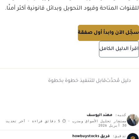
للقنوات المتاحة وقيود التحويل وبدائل قانونية أكثر أمنًا.
سجّل الآن وابدأ أول صفقة
اقرأ الدليل الكامل
دليل مُحدَّث
قابل للتنفيذ خطوة بخطوة
كتبه:
مهند اليوسف
مستشار تحليل الأسواق ومدرب · ⏱ 5 دقائق قراءة · آخر تحديث
30 أبريل 2026
تدقيق:
فريق howbuystocks