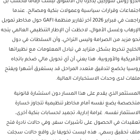
أندرو روس سوركين يذكرنا بأن الأسواق ليست أرقاما فحسب بل
اجتماعات وقرارات سياسية وعمولات بنكية ومصالح. عندما
راجعت في فبراير 2026 آخر تقارير منظمة GAFI حول مخاطر تمويل
الإرهاب وغسل الأموال، لاحظت أن الإطار التنظيمي العالمي يتجه
نحو مزيد من الصرامة وليس التراخي، وأن السلطات في دول
الخليج تنخرط بشكل متزايد في تبادل المعلومات مع نظيراتها
الأمريكية والأوروبية. هذا يعني أن أي تحويل مالي ضخم باتجاه
روسيا يخضع لتدقيق متعدد المراحل قد يستغرق أشهرا ويفتح
ملفات لدى وحدات الاستخبارات المالية.
المستثمر الذي يقدم على هذا المسار دون استشارة قانونية
متخصصة يضع نفسه أمام مخاطر تنظيمية تتجاوز خسارة
الاستثمار نفسه. غرامة إدارية، تجميد لحسابات بنكية أخرى،
تعقيدات في الحصول على تأشيرات سفر، وفي حالات نادرة فتح
ملف تحقيق رسمي. هذه ليست تخويفا بل واقع حالات سجلت